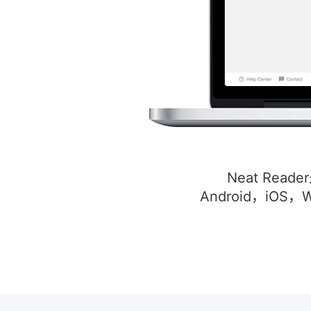
Neat Re
Android，iO